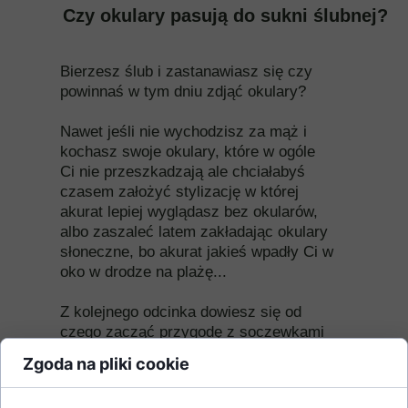
Czy okulary pasują do sukni ślubnej?
Bierzesz ślub i zastanawiasz się czy
powinnaś w tym dniu zdjąć okulary?
Nawet jeśli nie wychodzisz za mąż i
kochasz swoje okulary, które w ogóle
Ci nie przeszkadzają ale chciałabyś
czasem założyć stylizację w której
akurat lepiej wyglądasz bez okularów,
albo zaszaleć latem zakładając okulary
słoneczne, bo akurat jakieś wpadły Ci w
oko w drodze na plażę...
Z kolejnego odcinka dowiesz się od
czego zacząć przygodę z soczewkami
kontaktowymi. Czy są wygodne, czy
Zgoda na pliki cookie
czuć je w oku?
A może Twoje oczy widzą idealnie,